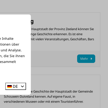
Middelburg
In den Straßen der Hauptstadt der Provinz Zeeland können Sie
immer noch ihre lange Geschichte erkennen. Es ist eine
 Inhalte
pulsierende Stadt mit vielen Veranstaltungen, Geschäften, Bars
ationen über
und Restaurants!
 und Analyse.
, die Sie ihnen
Mehr
 gesammelt
Zierikzee
DE
Lernen Sie die lange Geschichte der Hauptstadt der Gemeinde
Schouwen-Duiveland kennen. Auf eigene Faust, in
verschiedenen Museen oder mit einem Touristenführer.