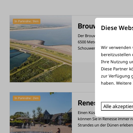
In Parknähe: 9km
Brouwersdam
Diese Webs
Der Brouwersdam ist das siebt
6500 Meter lange Damm ist di
Wir verwenden C
Schouwen-Duiveland und Goere
bereitzustellen
Ihre Nutzung un
Diese Partner k
zur Verfügung g
haben. Weitere 
In Parknähe: 2km
Renesse
Alle akzeptie
Einen Küstendorf, die im Somm
können Sie in Renesse immer n
Strandes un der Dünen erleben