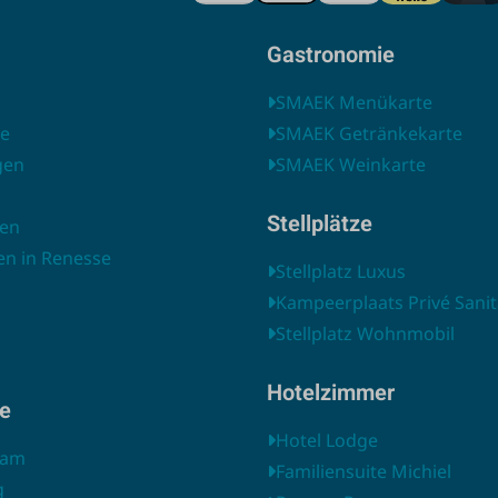
Gastronomie
SMAEK Menükarte
te
SMAEK Getränkekarte
gen
SMAEK Weinkarte
g
Stellplätze
en
en in Renesse
Stellplatz Luxus
Kampeerplaats Privé Sanit
Stellplatz Wohnmobil
Hotelzimmer
he
Hotel Lodge
dam
Familiensuite Michiel
g