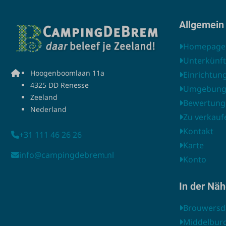
Allgemein
Homepage
Unterkünf
Hoogenboomlaan 11a
Einrichtun
4325 DD Renesse
Umgebun
Zeeland
Bewertung
Nederland
Zu verkauf
Kontakt
+31 111 46 26 26
Karte
info@campingdebrem.nl
Konto
In der Nä
Brouwers
Middelbur