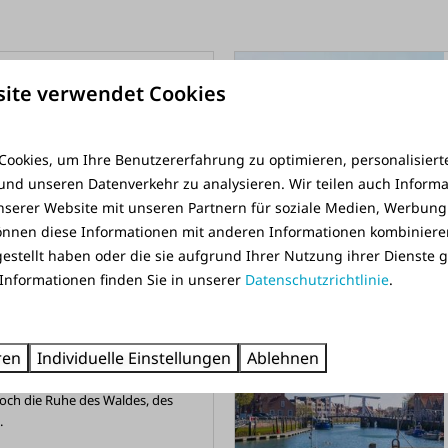
In Parknähe: 27km
ite verwendet Cookies
e Bauwerk der Deltawerke. Der
e Verbindungsstraße zwischen
ookies, um Ihre Benutzererfahrung zu optimieren, personalisierte
e Overflakkee.
 und unseren Datenverkehr zu analysieren. Wir teilen auch Inform
serer Website mit unseren Partnern für soziale Medien, Werbung
önnen diese Informationen mit anderen Informationen kombinieren
Mehr
estellt haben oder die sie aufgrund Ihrer Nutzung ihrer Dienste
Informationen finden Sie in unserer
Datenschutzrichtlinie
.
In Parknähe: 14km
ren
Individuelle Einstellungen
Ablehnen
er von Energie sprüht. Dennoch
och die Ruhe des Waldes, des
.