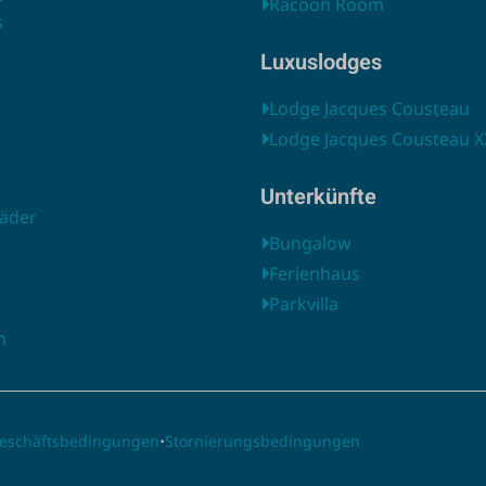
Racoon Room
s
Luxuslodges
Lodge Jacques Cousteau
Lodge Jacques Cousteau X
Unterkünfte
äder
Bungalow
Ferienhaus
Parkvilla
n
·
Geschäftsbedingungen
Stornierungsbedingungen