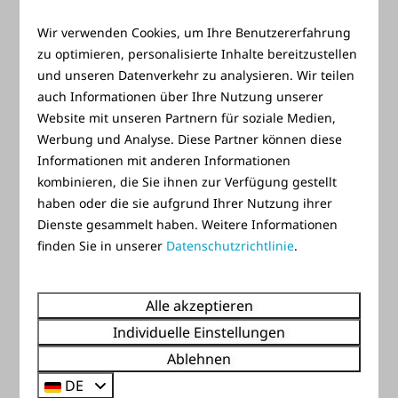
Im Park
Wir verwenden Cookies, um Ihre Benutzererfahrung
zu optimieren, personalisierte Inhalte bereitzustellen
und unseren Datenverkehr zu analysieren. Wir teilen
auch Informationen über Ihre Nutzung unserer
Website mit unseren Partnern für soziale Medien,
Werbung und Analyse. Diese Partner können diese
Informationen mit anderen Informationen
Kinderclub
kombinieren, die Sie ihnen zur Verfügung gestellt
haben oder die sie aufgrund Ihrer Nutzung ihrer
Während der Ferien im Mai und der Sommerferien
Dienste gesammelt haben. Weitere Informationen
veranstalten wir ein wunderbares Animationsprogramm
finden Sie in unserer
Datenschutzrichtlinie
.
bei Camping de Brem.
Alle akzeptieren
Mehr
Individuelle Einstellungen
Ablehnen
DE
Im Park