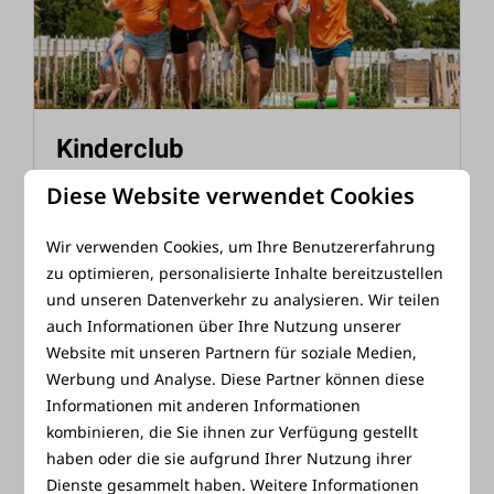
Kinderclub
Während der Ferien im Mai und der Sommerferien
Diese Website verwendet Cookies
veranstalten wir ein wunderbares Animationsprogramm
bei Camping de Brem.
Wir verwenden Cookies, um Ihre Benutzererfahrung
zu optimieren, personalisierte Inhalte bereitzustellen
Mehr
und unseren Datenverkehr zu analysieren. Wir teilen
auch Informationen über Ihre Nutzung unserer
Website mit unseren Partnern für soziale Medien,
Werbung und Analyse. Diese Partner können diese
Im Park
Informationen mit anderen Informationen
kombinieren, die Sie ihnen zur Verfügung gestellt
haben oder die sie aufgrund Ihrer Nutzung ihrer
Dienste gesammelt haben. Weitere Informationen