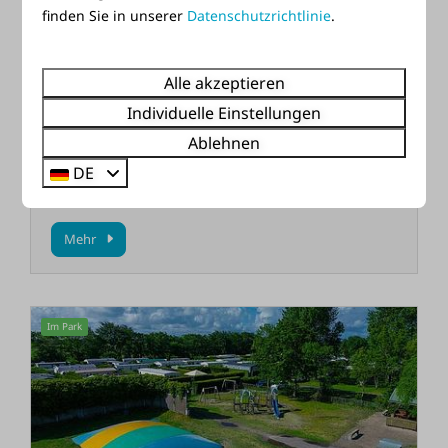
finden Sie in unserer
Datenschutzrichtlinie
.
Alle akzeptieren
Waschsalon
Individuelle Einstellungen
Nutzen Sie unseren Waschsalon „KUUS“. So kommen Sie
Ablehnen
nach einem wohlverdienten Urlaub komplett entspannt
DE
wieder nach Hause.
Mehr
Im Park