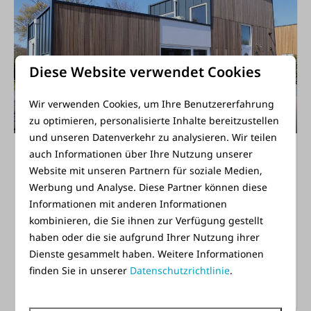
Diese Website verwendet Cookies
Wir verwenden Cookies, um Ihre Benutzererfahrung
8,7
zu optimieren, personalisierte Inhalte bereitzustellen
und unseren Datenverkehr zu analysieren. Wir teilen
Lodge Jacques Cousteau
Ab
auch Informationen über Ihre Nutzung unserer
422 €
Website mit unseren Partnern für soziale Medien,
Zeeland, Renesse
Werbung und Analyse. Diese Partner können diese
6
2
Nein
2 Nächte
Informationen mit anderen Informationen
2 Personen
Luxus Lodge Jacques Cousteau
kombinieren, die Sie ihnen zur Verfügung gestellt
Modern
haben oder die sie aufgrund Ihrer Nutzung ihrer
Dienste gesammelt haben. Weitere Informationen
grossen Schlafzimmer im 1. Stock für 4 Personen
finden Sie in unserer
Datenschutzrichtlinie
.
Ansehen