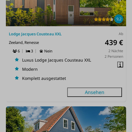
9,2
Lodge Jacques Cousteau XXL
Ab
439 €
Zeeland, Renesse
6
3
Nein
2 Nächte
2 Personen
Luxus Lodge Jacques Cousteau XXL
Modern
Komplett ausgestattet
Ansehen