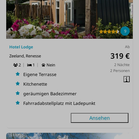
9
Hotel Lodge
Ab
319 €
Zeeland, Renesse
2
1
Nein
2 Nächte
2 Personen
Eigene Terrasse
Kitchenette
geräumigen Badezimmer
Fahrradabstellplatz mit Ladepunkt
Ansehen